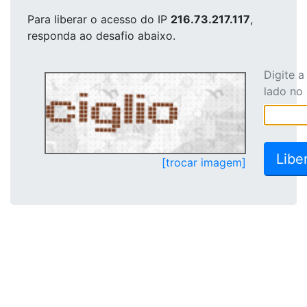
Para liberar o acesso
do IP
216.73.217.117
,
responda ao desafio abaixo.
Digite 
lado no
[trocar imagem]