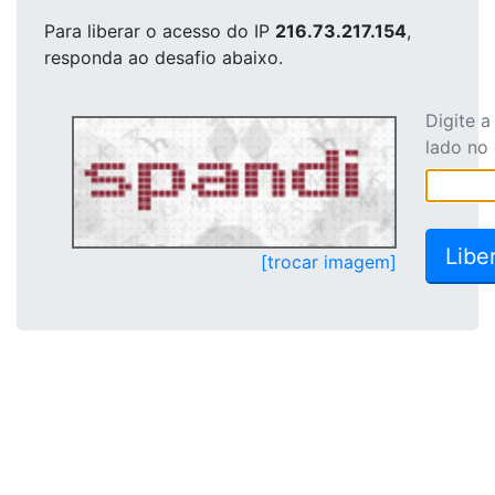
Para liberar o acesso
do IP
216.73.217.154
,
responda ao desafio abaixo.
Digite 
lado no
[trocar imagem]